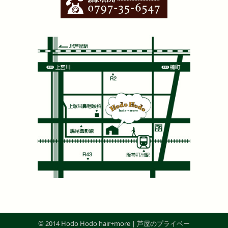
© 2014 Hodo Hodo hair+more | 芦屋のプライベー